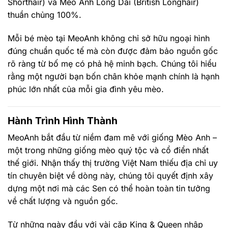
Shorthair) và Mèo Anh Lông Dài (British Longhair)
thuần chủng 100%.
Mỗi bé mèo tại MeoAnh không chỉ sở hữu ngoại hình
đúng chuẩn quốc tế mà còn được đảm bảo nguồn gốc
rõ ràng từ bố mẹ có phả hệ minh bạch. Chúng tôi hiểu
rằng một người bạn bốn chân khỏe mạnh chính là hạnh
phúc lớn nhất của mỗi gia đình yêu mèo.
Hành Trình Hình Thành
MeoAnh bắt đầu từ niềm đam mê với giống Mèo Anh –
một trong những giống mèo quý tộc và cổ điển nhất
thế giới. Nhận thấy thị trường Việt Nam thiếu địa chỉ uy
tín chuyên biệt về dòng này, chúng tôi quyết định xây
dựng một nơi mà các Sen có thể hoàn toàn tin tưởng
về chất lượng và nguồn gốc.
Từ những ngày đầu với vài cặp King & Queen nhập