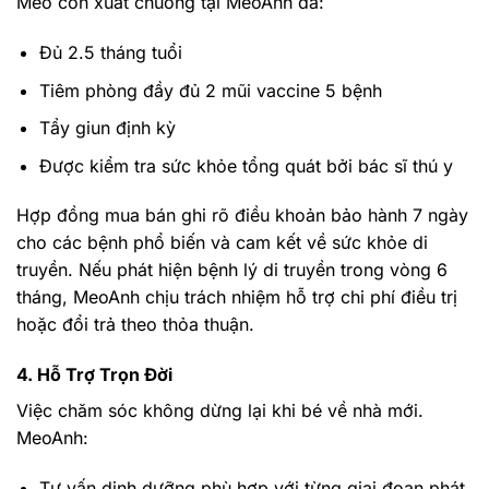
Mèo con xuất chuồng tại MeoAnh đã:
Đủ 2.5 tháng tuổi
Tiêm phòng đầy đủ 2 mũi vaccine 5 bệnh
Tẩy giun định kỳ
Được kiểm tra sức khỏe tổng quát bởi bác sĩ thú y
Hợp đồng mua bán ghi rõ điều khoản bảo hành 7 ngày
cho các bệnh phổ biến và cam kết về sức khỏe di
truyền. Nếu phát hiện bệnh lý di truyền trong vòng 6
tháng, MeoAnh chịu trách nhiệm hỗ trợ chi phí điều trị
hoặc đổi trả theo thỏa thuận.
4. Hỗ Trợ Trọn Đời
Việc chăm sóc không dừng lại khi bé về nhà mới.
MeoAnh:
Tư vấn dinh dưỡng phù hợp với từng giai đoạn phát