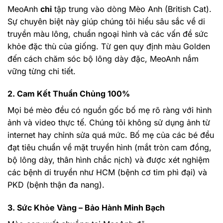
MeoAnh
chỉ
tập trung vào dòng Mèo Anh (British Cat).
Sự chuyên biệt này giúp chúng tôi hiểu sâu sắc về di
truyền màu lông, chuẩn ngoại hình và các vấn đề sức
khỏe đặc thù của giống. Từ gen quy định màu Golden
đến cách chăm sóc bộ lông dày đặc, MeoAnh nắm
vững từng chi tiết.
2. Cam Kết Thuần Chủng 100%
Mọi bé mèo đều có nguồn gốc bố mẹ rõ ràng với hình
ảnh và video thực tế. Chúng tôi không sử dụng ảnh từ
internet hay chỉnh sửa quá mức. Bố mẹ của các bé đều
đạt tiêu chuẩn về mặt truyền hình (mắt tròn cam đồng,
bộ lông dày, thân hình chắc nịch) và được xét nghiệm
các bệnh di truyền như HCM (bệnh cơ tim phì đại) và
PKD (bệnh thận đa nang).
3. Sức Khỏe Vàng – Bảo Hành Minh Bạch