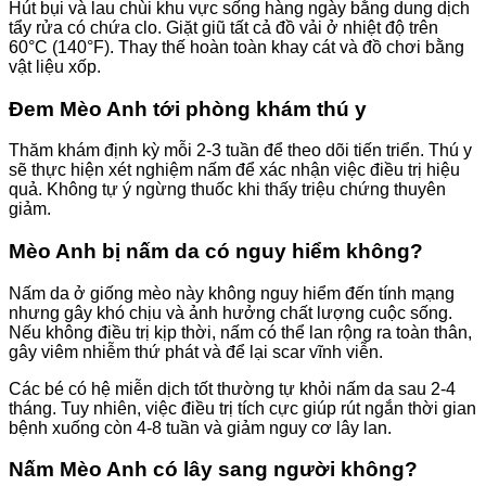
Hút bụi và lau chùi khu vực sống hàng ngày bằng dung dịch
tẩy rửa có chứa clo. Giặt giũ tất cả đồ vải ở nhiệt độ trên
60°C (140°F). Thay thế hoàn toàn khay cát và đồ chơi bằng
vật liệu xốp.
Đem Mèo Anh tới phòng khám thú y
Thăm khám định kỳ mỗi 2-3 tuần để theo dõi tiến triển. Thú y
sẽ thực hiện xét nghiệm nấm để xác nhận việc điều trị hiệu
quả. Không tự ý ngừng thuốc khi thấy triệu chứng thuyên
giảm.
Mèo Anh bị nấm da có nguy hiểm không?
Nấm da ở giống mèo này không nguy hiểm đến tính mạng
nhưng gây khó chịu và ảnh hưởng chất lượng cuộc sống.
Nếu không điều trị kịp thời, nấm có thể lan rộng ra toàn thân,
gây viêm nhiễm thứ phát và để lại scar vĩnh viễn.
Các bé có hệ miễn dịch tốt thường tự khỏi nấm da sau 2-4
tháng. Tuy nhiên, việc điều trị tích cực giúp rút ngắn thời gian
bệnh xuống còn 4-8 tuần và giảm nguy cơ lây lan.
Nấm Mèo Anh có lây sang người không?