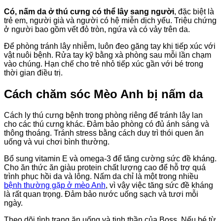
Có, nấm da ở thú cưng có thể lây sang người
, đặc biệt là
trẻ em, người già và người có hệ miễn dịch yếu. Triệu chứng
ở người bao gồm vết đỏ tròn, ngứa và có vảy trên da.
Để phòng tránh lây nhiễm, luôn đeo găng tay khi tiếp xúc với
vật nuôi bệnh. Rửa tay kỹ bằng xà phòng sau mỗi lần chạm
vào chúng. Hạn chế cho trẻ nhỏ tiếp xúc gần với bé trong
thời gian điều trị.
Cách chăm sóc Mèo Anh bị nấm da
Cách ly thú cưng bệnh trong phòng riêng để tránh lây lan
cho các thú cưng khác. Đảm bảo phòng có đủ ánh sáng và
thông thoáng. Tránh stress bằng cách duy trì thói quen ăn
uống và vui chơi bình thường.
Bổ sung vitamin E và omega-3 để tăng cường sức đề kháng.
Cho ăn thức ăn giàu protein chất lượng cao để hỗ trợ quá
trình phục hồi da và lông. Nấm da chỉ là một trong nhiều
bệnh thường gặp ở mèo Anh
, vì vậy việc tăng sức đề kháng
là rất quan trọng. Đảm bảo nước uống sạch và tươi mỗi
ngày.
Theo dõi tình trạng ăn uống và tinh thần của Boss. Nếu bé từ