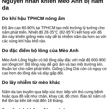
Nguyên nhân khiến Mèo Anh bị nấm
da
Do khí hậu TPHCM nóng ẩm
Độ ẩm cao 80-90% tại TPHCM tạo môi trường lý tưởng cho
nấm phát triển. Nhiệt độ 28-35°C (82-95°F) kết hợp với độ
ẩm này khiến giống mèo này dễ bị nhiễm nấm da hơn so với
các vùng khí hậu khô ráo.
Do đặc điểm bộ lông của Mèo Anh
Mèo Anh Lông Ngắn có bộ lông dày đặc với mật độ 600-900
sợi lông/cm². Bộ lông này dễ giữ ẩm và tạo môi trường kín,
thuận lợi cho nấm phát triển. Giống Lông Dài còn có nguy cơ
cao hơn do lông dài và dày gấp đôi.
Do lây nhiễm từ mèo khác
Nấm da lan truyền qua tiếp xúc trực tiếp với thú cưng bệnh
hoặc qua đồ vật như chăn, khay cát, đồ chơi. Bào tử nấm có
thể tồn tại trên bề mặt đến 18 tháng.