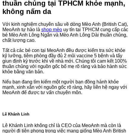
thuần chủng tại TPHCM khỏe mạnh,
không nấm da
Với kinh nghiệm chuyên sâu về dòng Mèo Anh (British Cat),
MeoAnh tự hào là
shop mèo
uy tín tại TPHCM cung cấp các
bé Mèo Anh Lông Ngắn và Mèo Anh Lông Dài thuần chủng,
chất lượng cao.
Tất cả các bé con tại MeoAnh đều được kiểm tra sức khỏe
kỹ lưỡng, tiêm phòng đầy đủ 2 mũi vaccine 5 bệnh và tẩy
giun định kỳ trước khi về nhà mới. Chúng tôi cam kết 100%
thuần chủng với nguồn gốc bố mẹ rõ ràng và bảo hành sức
khỏe bằng văn bản.
Nếu bạn đang tìm kiếm một người bạn đồng hành khỏe
mạnh, xinh xắn với nguồn gốc rõ ràng, hãy liên hệ ngay với
MeoAnh để được tư vấn chuyên môn.
Lê Khánh Linh
Lê Khánh Linh không chỉ là CEO của MeoAnh mà còn là
người đi tiên phong trong việc mang giống Mèo Anh British