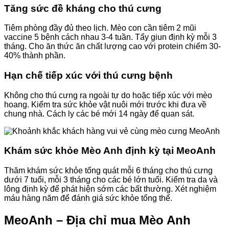
Tăng sức đề kháng cho thú cưng
Tiêm phòng đầy đủ theo lịch. Mèo con cần tiêm 2 mũi
vaccine 5 bệnh cách nhau 3-4 tuần. Tẩy giun định kỳ mỗi 3
tháng. Cho ăn thức ăn chất lượng cao với protein chiếm 30-
40% thành phần.
Hạn chế tiếp xúc với thú cưng bệnh
Không cho thú cưng ra ngoài tự do hoặc tiếp xúc với mèo
hoang. Kiểm tra sức khỏe vật nuôi mới trước khi đưa về
chung nhà. Cách ly các bé mới 14 ngày để quan sát.
Khám sức khỏe Mèo Anh định kỳ tại MeoAnh
Thăm khám sức khỏe tổng quát mỗi 6 tháng cho thú cưng
dưới 7 tuổi, mỗi 3 tháng cho các bé lớn tuổi. Kiểm tra da và
lông định kỳ để phát hiện sớm các bất thường. Xét nghiệm
máu hàng năm để đánh giá sức khỏe tổng thể.
MeoAnh – Địa chỉ mua Mèo Anh