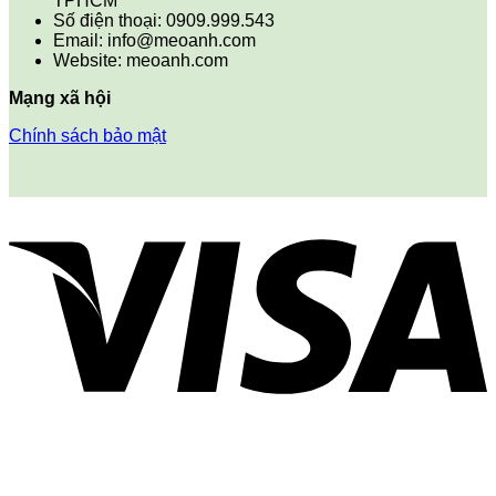
TPHCM
Số điện thoại: 0909.999.543
Email: info@meoanh.com
Website: meoanh.com
Mạng xã hội
Chính sách bảo mật
V
P