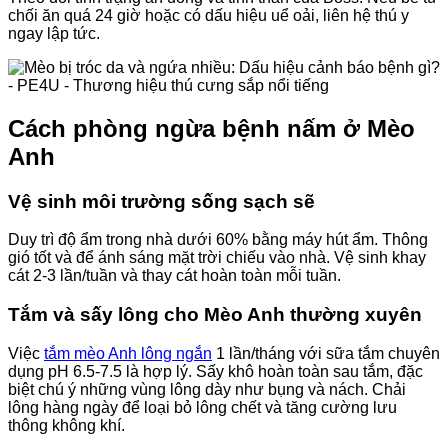
chối ăn quá 24 giờ hoặc có dấu hiệu uể oải, liên hệ thú y
ngay lập tức.
Cách phòng ngừa bệnh nấm ở Mèo
Anh
Vệ sinh môi trường sống sạch sẽ
Duy trì độ ẩm trong nhà dưới 60% bằng máy hút ẩm. Thông
gió tốt và để ánh sáng mặt trời chiếu vào nhà. Vệ sinh khay
cát 2-3 lần/tuần và thay cát hoàn toàn mỗi tuần.
Tắm và sấy lông cho Mèo Anh thường xuyên
Việc
tắm mèo Anh lông ngắn
1 lần/tháng với sữa tắm chuyên
dụng pH 6.5-7.5 là hợp lý. Sấy khô hoàn toàn sau tắm, đặc
biệt chú ý những vùng lông dày như bụng và nách. Chải
lông hàng ngày để loại bỏ lông chết và tăng cường lưu
thông không khí.