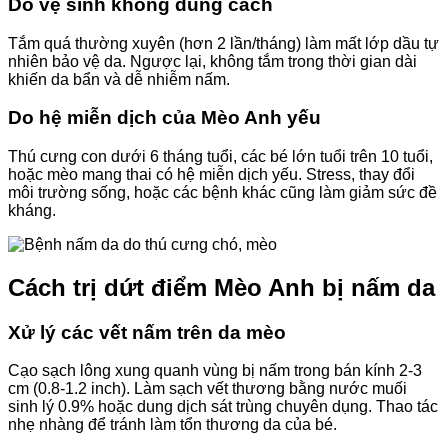
Do vệ sinh không đúng cách
Tắm quá thường xuyên (hơn 2 lần/tháng) làm mất lớp dầu tự
nhiên bảo vệ da. Ngược lại, không tắm trong thời gian dài
khiến da bẩn và dễ nhiễm nấm.
Do hệ miễn dịch của Mèo Anh yếu
Thú cưng con dưới 6 tháng tuổi, các bé lớn tuổi trên 10 tuổi,
hoặc mèo mang thai có hệ miễn dịch yếu. Stress, thay đổi
môi trường sống, hoặc các bệnh khác cũng làm giảm sức đề
kháng.
Cách trị dứt điểm Mèo Anh bị nấm da
Xử lý các vết nấm trên da mèo
Cạo sạch lông xung quanh vùng bị nấm trong bán kính 2-3
cm (0.8-1.2 inch). Làm sạch vết thương bằng nước muối
sinh lý 0.9% hoặc dung dịch sát trùng chuyên dụng. Thao tác
nhẹ nhàng để tránh làm tổn thương da của bé.