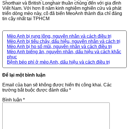
Shorthair và British Longhair thuần chủng đến với gia đình
Việt Nam. Với hơn 8 năm kinh nghiệm nghiên cứu và phát
triển dòng mèo này, cô đã biến MeoAnh thành địa chỉ đáng
tin cậy nhất tại TPHCM
Mèo Anh bị rụng lông, nguyên nhân và cách điều trị
Mèo Anh bị tiêu chảy, dấu hiệu, nguyên nhân và cách trị
Mèo Anh bị ho sổ mũi, nguyên nhân và cách điều trị
Mèo Anh biếng ăn, nguyên nhân, dấu hiệu và cách khắc
phục
Bệnh béo phì ở mèo Anh, dấu hiệu và cách điều trị
Để lại một bình luận
Email của bạn sẽ không được hiển thị công khai.
Các
trường bắt buộc được đánh dấu
*
Bình luận
*