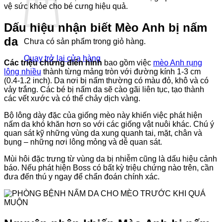
vệ sức khỏe cho bé cưng hiệu quả.
Dấu hiệu nhận biết Mèo Anh bị nấm
da
Chưa có sản phẩm trong giỏ hàng.
Quay trở lại cửa hàng
Các triệu chứng điển hình
bao gồm việc
mèo Anh rụng
lông nhiều
thành từng mảng tròn với đường kính 1-3 cm
(0.4-1.2 inch). Da nơi bị nấm thường có màu đỏ, khô và có
vảy trắng. Các bé bị nấm da sẽ cào gãi liên tục, tạo thành
các vết xước và có thể chảy dịch vàng.
Bộ lông dày đặc của giống mèo này khiến việc phát hiện
nấm da khó khăn hơn so với các giống vật nuôi khác. Chú ý
quan sát kỹ những vùng da xung quanh tai, mặt, chân và
bụng – những nơi lông mỏng và dễ quan sát.
Mùi hôi đặc trưng từ vùng da bị nhiễm cũng là dấu hiệu cảnh
báo. Nếu phát hiện Boss có bất kỳ triệu chứng nào trên, cần
đưa đến thú y ngay để chẩn đoán chính xác.