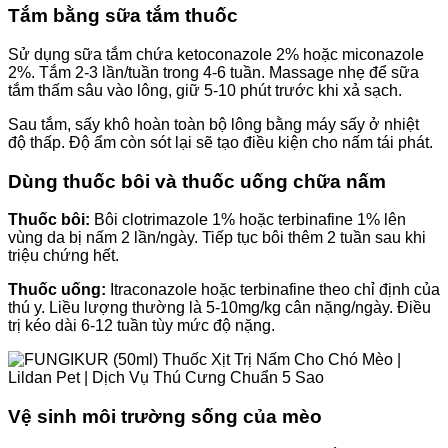
Tắm bằng sữa tắm thuốc
Sử dụng sữa tắm chứa ketoconazole 2% hoặc miconazole
2%. Tắm 2-3 lần/tuần trong 4-6 tuần. Massage nhẹ để sữa
tắm thấm sâu vào lông, giữ 5-10 phút trước khi xả sạch.
Sau tắm, sấy khô hoàn toàn bộ lông bằng máy sấy ở nhiệt
độ thấp. Độ ẩm còn sót lại sẽ tạo điều kiện cho nấm tái phát.
Dùng thuốc bôi và thuốc uống chữa nấm
Thuốc bôi:
Bôi clotrimazole 1% hoặc terbinafine 1% lên
vùng da bị nấm 2 lần/ngày. Tiếp tục bôi thêm 2 tuần sau khi
triệu chứng hết.
Thuốc uống:
Itraconazole hoặc terbinafine theo chỉ định của
thú y. Liều lượng thường là 5-10mg/kg cân nặng/ngày. Điều
trị kéo dài 6-12 tuần tùy mức độ nặng.
Vệ sinh môi trường sống của mèo