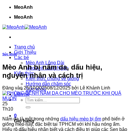
Bỏ
MeoAnh
qua
MeoAnh
nội
dung
Trang chủ
Giới Thiệu
Sức khỏe
Các bé
Mèo Anh Lông Dài
Mèo Anh bị nấm da, dấu hiệu,
Mèo Anh Lông Ngắn
Kiến thức
nguyên nhân và cách trị
Kiến thức chung về giống
Hướng dẫn chăm sóc
Đăng vào
25/10/2025
08/12/2025
bởi
Lê Khánh Linh
Sức khỏe
Liên hệ
Tìm
25
kiếm:
Th10
0
Nấm da là một trong những
dấu hiệu mèo bị ốm
phổ biến ở
Giỏ hàng
giống mèo này, đặc biệt tại TPHCM với khí hậu nóng ẩm.
Hiểu rõ dấu hiệu nhận biết và cách điều trị giúp các Sen bảo