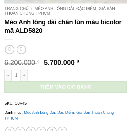
TRANG CHỦ
/
MÈO ANH LÔNG DÀI: ĐẶC ĐIỂM, GIÁ BÁN
THUẦN CHỦNG TPHCM
Mèo Anh lông dài chân lùn màu bicolor
mã ALD5820
Giá
Giá
6.200.000
5.700.000
₫
₫
gốc
hiện
Mèo Anh lông dài chân lùn màu bicolor mã ALD5820 số lượng
là:
tại
6.200.000 ₫.
là:
THÊM VÀO GIỎ HÀNG
5.700.000 ₫.
SKU:
Q3R4S
Danh mục:
Mèo Anh Lông Dài: Đặc Điểm, Giá Bán Thuần Chủng
TPHCM