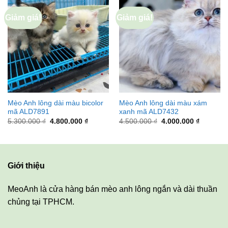
Giảm giá!
Giảm giá!
Mèo Anh lông dài màu bicolor
Mèo Anh lông dài màu xám
mã ALD7891
xanh mã ALD7432
Giá
Giá
Giá
Giá
5.300.000
₫
4.800.000
₫
4.500.000
₫
4.000.000
₫
gốc
hiện
gốc
hiện
là:
tại
là:
tại
5.300.000 ₫.
là:
4.500.000 ₫.
là:
4.800.000 ₫.
4.000.00
Giới thiệu
MeoAnh là cửa hàng bán mèo anh lông ngắn và dài thuần
chủng tại TPHCM.