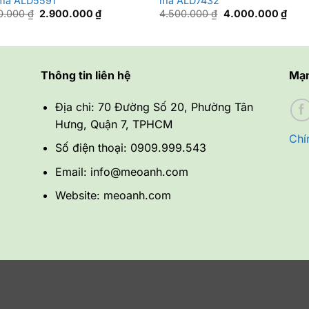
mã ALD5591
mã ALD7432
Giá
Giá
Giá
Giá
0.000
₫
2.900.000
₫
4.500.000
₫
4.000.000
₫
gốc
hiện
gốc
hiện
là:
tại
là:
tại
3.400.000 ₫.
là:
4.500.000 ₫.
là:
2.900.000 ₫.
4.00
Thông tin liên hệ
Mạn
Địa chỉ: 70 Đường Số 20, Phường Tân
Hưng, Quận 7, TPHCM
Chí
Số điện thoại: 0909.999.543
Email: info@meoanh.com
Website: meoanh.com