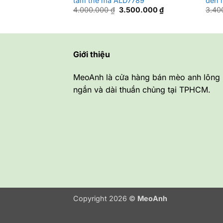
tam thể mã ALD7789
đen 
Giá
Giá
4.000.000
₫
3.500.000
₫
3.40
gốc
hiện
là:
tại
4.000.000 ₫.
là:
3.500.000 ₫.
Giới thiệu
MeoAnh là cửa hàng bán mèo anh lông
ngắn và dài thuần chủng tại TPHCM.
Copyright 2026 ©
MeoAnh