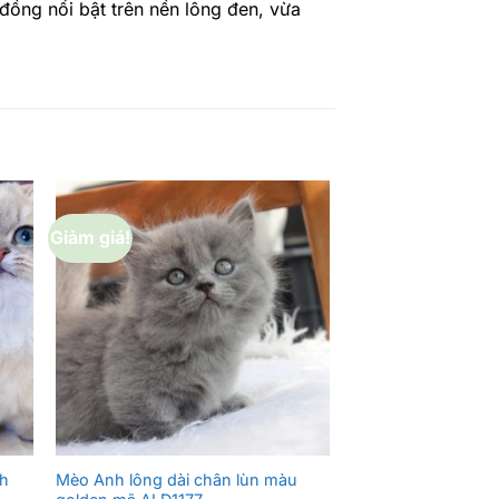
ồng nổi bật trên nền lông đen, vừa
Giảm giá!
Giảm giá!
nh
Mèo Anh lông dài chân lùn màu
Mèo Anh lông dài 