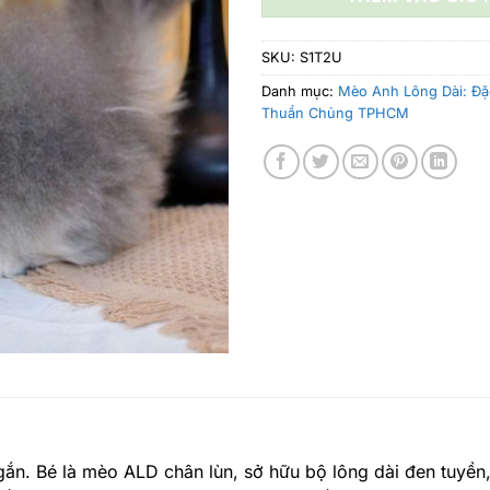
SKU:
S1T2U
Danh mục:
Mèo Anh Lông Dài: Đặ
Thuần Chủng TPHCM
ắn. Bé là mèo ALD chân lùn, sở hữu bộ lông dài đen tuyền, 