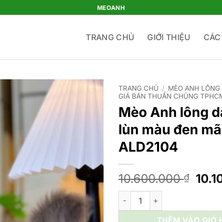
MEOANH
TRANG CHỦ
GIỚI THIỆU
CÁC
TRANG CHỦ
/
MÈO ANH LÔNG 
GIÁ BÁN THUẦN CHỦNG TPHC
Mèo Anh lông d
lùn màu đen mã
ALD2104
Giá
10.600.000
10.
₫
gốc
Mèo Anh lông dài chân lùn m
là:
10.6
THÊM VÀO GIỎ