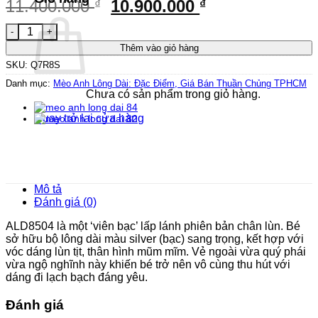
Giá
Giá
11.400.000
10.900.000
₫
₫
gốc
hiện
Mèo Anh lông dài chân lùn màu silver mã ALD8504 số lượng
là:
tại
Thêm vào giỏ hàng
11.400.000 ₫.
là:
SKU:
Q7R8S
10.900.000 ₫.
Danh mục:
Mèo Anh Lông Dài: Đặc Điểm, Giá Bán Thuần Chủng TPHCM
Chưa có sản phẩm trong giỏ hàng.
Quay trở lại cửa hàng
Mô tả
Đánh giá (0)
ALD8504 là một ‘viên bạc’ lấp lánh phiên bản chân lùn. Bé
sở hữu bộ lông dài màu silver (bạc) sang trọng, kết hợp với
vóc dáng lùn tịt, thân hình mũm mĩm. Vẻ ngoài vừa quý phái
vừa ngộ nghĩnh này khiến bé trở nên vô cùng thu hút với
dáng đi lạch bạch đáng yêu.
Đánh giá