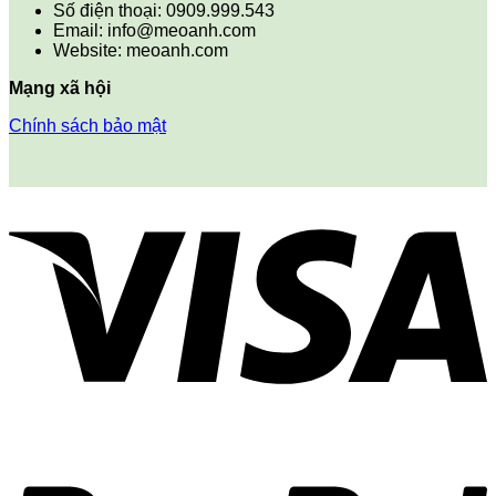
Số điện thoại: 0909.999.543
Email: info@meoanh.com
Website: meoanh.com
Mạng xã hội
Chính sách bảo mật
V
P