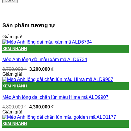
Sản phẩm tương tự
Giảm giá!
XEM NHANH
Mèo Anh lông dài màu xám mã ALD6734
Giá
Giá
3.700.000
₫
3.200.000
₫
gốc
hiện
Giảm giá!
là:
tại
3.700.000 ₫.
là:
XEM NHANH
3.200.000 ₫.
Mèo Anh lông dài chân lùn màu Hima mã ALD9907
Giá
Giá
4.800.000
₫
4.300.000
₫
gốc
hiện
Giảm giá!
là:
tại
4.800.000 ₫.
là:
XEM NHANH
4.300.000 ₫.