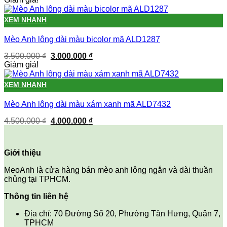
là:
tại
3.600.000 ₫.
là:
XEM NHANH
3.100.000 ₫.
Mèo Anh lông dài màu bicolor mã ALD1287
Giá
Giá
3.500.000
₫
3.000.000
₫
gốc
hiện
Giảm giá!
là:
tại
3.500.000 ₫.
là:
XEM NHANH
3.000.000 ₫.
Mèo Anh lông dài màu xám xanh mã ALD7432
Giá
Giá
4.500.000
₫
4.000.000
₫
gốc
hiện
là:
tại
4.500.000 ₫.
là:
Giới thiệu
4.000.000 ₫.
MeoAnh là cửa hàng bán mèo anh lông ngắn và dài thuần
chủng tại TPHCM.
Thông tin liên hệ
Địa chỉ: 70 Đường Số 20, Phường Tân Hưng, Quận 7,
TPHCM