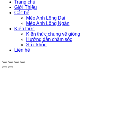
Trang chủ
Giới Thiệu
Các bé
Mèo Anh Lông Dài
Mèo Anh Lông Ngắn
Kiến thức
Kiến thức chung về giống
Hướng dẫn chăm sóc
Sức khỏe
Liên hệ