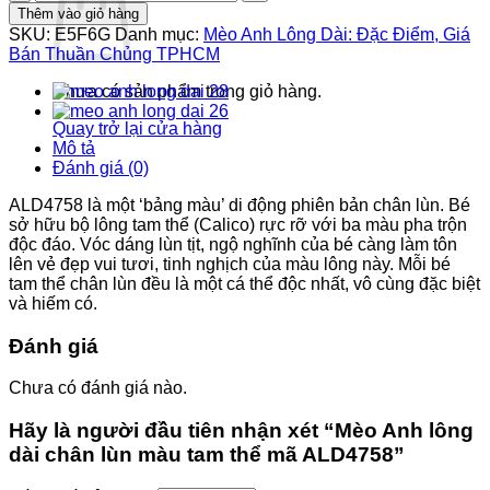
Anh
5.800.000 ₫.
là:
Thêm vào giỏ hàng
lông
5.300.000 ₫.
SKU:
E5F6G
Danh mục:
Mèo Anh Lông Dài: Đặc Điểm, Giá
dài
Bán Thuần Chủng TPHCM
chân
lùn
Chưa có sản phẩm trong giỏ hàng.
màu
tam
Quay trở lại cửa hàng
thể
Mô tả
mã
Đánh giá (0)
ALD4758
số
ALD4758 là một ‘bảng màu’ di động phiên bản chân lùn. Bé
lượng
sở hữu bộ lông tam thể (Calico) rực rỡ với ba màu pha trộn
độc đáo. Vóc dáng lùn tịt, ngộ nghĩnh của bé càng làm tôn
lên vẻ đẹp vui tươi, tinh nghịch của màu lông này. Mỗi bé
tam thể chân lùn đều là một cá thể độc nhất, vô cùng đặc biệt
và hiếm có.
Đánh giá
Chưa có đánh giá nào.
Hãy là người đầu tiên nhận xét “Mèo Anh lông
dài chân lùn màu tam thể mã ALD4758”