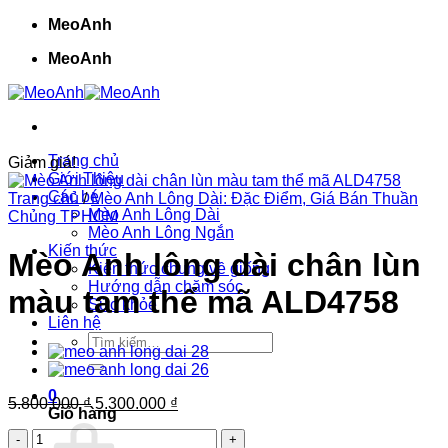
Bỏ
MeoAnh
qua
MeoAnh
nội
dung
Trang chủ
Giảm giá!
Giới Thiệu
Các bé
Trang chủ
/
Mèo Anh Lông Dài: Đặc Điểm, Giá Bán Thuần
Mèo Anh Lông Dài
Chủng TPHCM
Mèo Anh Lông Ngắn
Kiến thức
Mèo Anh lông dài chân lùn
Kiến thức chung về giống
Hướng dẫn chăm sóc
màu tam thể mã ALD4758
Sức khỏe
Liên hệ
Tìm
kiếm:
0
Giá
Giá
5.800.000
₫
5.300.000
₫
Giỏ hàng
gốc
hiện
Mèo
là:
tại