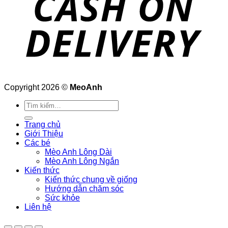
Copyright 2026 ©
MeoAnh
Tìm
kiếm:
Trang chủ
Giới Thiệu
Các bé
Mèo Anh Lông Dài
Mèo Anh Lông Ngắn
Kiến thức
Kiến thức chung về giống
Hướng dẫn chăm sóc
Sức khỏe
Liên hệ