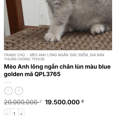
TRANG CHỦ
/
MÈO ANH LÔNG NGẮN: ĐẶC ĐIỂM, GIÁ BÁN
THUẦN CHỦNG TPHCM
Mèo Anh lông ngắn chân lùn màu blue
golden mã QPL3765
Giá
Giá
20.000.000
19.500.000
₫
₫
gốc
hiện
Mèo Anh lông ngắn chân lùn màu blue golden mã QPL3765 số 
là:
tại