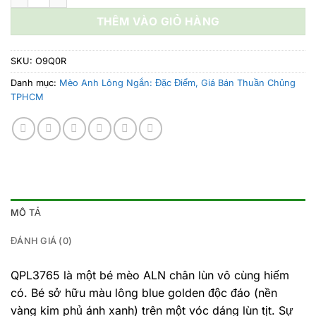
20.000.000 ₫.
là:
THÊM VÀO GIỎ HÀNG
19.500.000
SKU:
O9Q0R
Danh mục:
Mèo Anh Lông Ngắn: Đặc Điểm, Giá Bán Thuần Chủng
TPHCM
MÔ TẢ
ĐÁNH GIÁ (0)
QPL3765 là một bé mèo ALN chân lùn vô cùng hiếm
có. Bé sở hữu màu lông blue golden độc đáo (nền
vàng kim phủ ánh xanh) trên một vóc dáng lùn tịt. Sự