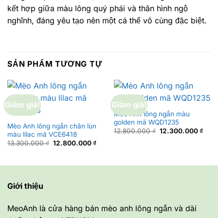
kết hợp giữa màu lông quý phái và thân hình ngộ
nghĩnh, đáng yêu tạo nên một cá thể vô cùng đặc biệt.
SẢN PHẨM TƯƠNG TỰ
Giảm giá!
Giảm giá!
Mèo Anh lông ngắn màu
golden mã WQD1235
Mèo Anh lông ngắn chân lùn
Giá
Giá
12.800.000
₫
12.300.000
₫
màu lilac mã VCE6418
gốc
hiện
Giá
Giá
13.300.000
₫
12.800.000
₫
là:
tại
gốc
hiện
12.800.000 ₫.
là:
là:
tại
12.3
13.300.000 ₫.
là:
12.800.000 ₫.
Giới thiệu
MeoAnh là cửa hàng bán mèo anh lông ngắn và dài