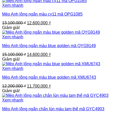
Xem nhanh
Mèo Anh lông ngắn màu cy11 mã OPG1085
Giá
Giá
13.100.000
₫
12.600.000
₫
gốc
hiện
Giảm giá!
là:
tại
13.100.000 ₫.
là:
Xem nhanh
12.600.000 ₫.
Mèo Anh lông ngắn màu blue golden mã QYG9149
Giá
Giá
15.100.000
₫
14.600.000
₫
gốc
hiện
Giảm giá!
là:
tại
15.100.000 ₫.
là:
Xem nhanh
14.600.000 ₫.
Mèo Anh lông ngắn màu blue golden mã XMU6743
Giá
Giá
12.200.000
₫
11.700.000
₫
gốc
hiện
Giảm giá!
là:
tại
12.200.000 ₫.
là:
Xem nhanh
11.700.000 ₫.
Mèo Anh lông ngắn chân lùn màu tam thể mã GYC4903