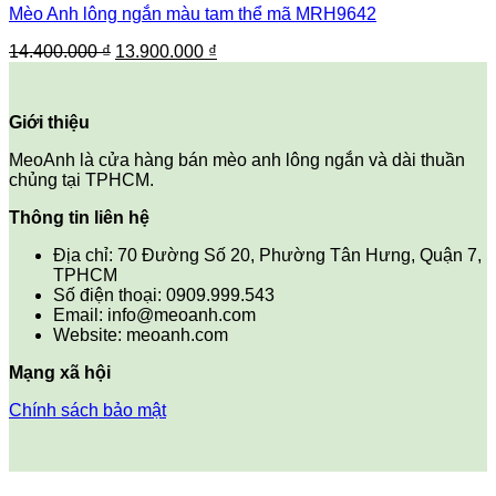
Mèo Anh lông ngắn màu tam thể mã MRH9642
Giá
Giá
14.400.000
₫
13.900.000
₫
gốc
hiện
là:
tại
14.400.000 ₫.
là:
Giới thiệu
13.900.000 ₫.
MeoAnh là cửa hàng bán mèo anh lông ngắn và dài thuần
chủng tại TPHCM.
Thông tin liên hệ
Địa chỉ: 70 Đường Số 20, Phường Tân Hưng, Quận 7,
TPHCM
Số điện thoại: 0909.999.543
Email: info@meoanh.com
Website: meoanh.com
Mạng xã hội
Chính sách bảo mật
V