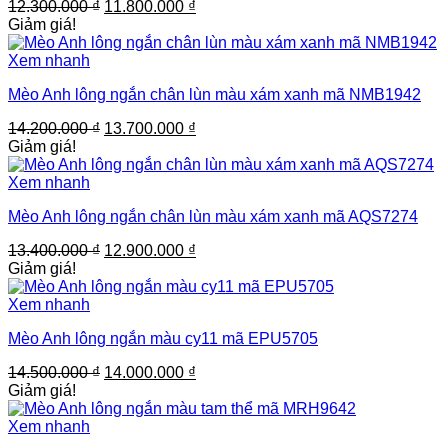
Giá
Giá
12.300.000
₫
11.800.000
₫
gốc
hiện
Giảm giá!
là:
tại
12.300.000 ₫.
là:
Xem nhanh
11.800.000 ₫.
Mèo Anh lông ngắn chân lùn màu xám xanh mã NMB1942
Giá
Giá
14.200.000
₫
13.700.000
₫
gốc
hiện
Giảm giá!
là:
tại
14.200.000 ₫.
là:
Xem nhanh
13.700.000 ₫.
Mèo Anh lông ngắn chân lùn màu xám xanh mã AQS7274
Giá
Giá
13.400.000
₫
12.900.000
₫
gốc
hiện
Giảm giá!
là:
tại
13.400.000 ₫.
là:
Xem nhanh
12.900.000 ₫.
Mèo Anh lông ngắn màu cy11 mã EPU5705
Giá
Giá
14.500.000
₫
14.000.000
₫
gốc
hiện
Giảm giá!
là:
tại
14.500.000 ₫.
là:
Xem nhanh
14.000.000 ₫.