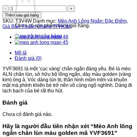
gốc
hiện
Mèo
là:
tại
Anh
16.700.000 ₫.
là:
Thêm vào giỏ hàng
lông
16.200.000 ₫.
SKU:
T3V4W
Danh mục:
Mèo Anh Lông Ngắn: Đặc Điểm,
ngắn
Chưa có sản phẩm trong giỏ hàng.
Giá Bán Thuần Chủng TPHCM
chân
lùn
Quay trở lại cửa hàng
màu
golden
mã
Mô tả
YVF3691
Đánh giá (0)
số
lượng
YVF3691 là một ‘cục vàng’ chân ngắn đáng yêu. Bé là mèo
ALN chân lùn, sở hữu bộ lông ngắn, dày màu golden (vàng
kim) óng ả. Vóc dáng lùn tịt, thân hình mũm mĩm và khuôn
mặt má phính khiến bé trở nên vô cùng ngộ nghĩnh. Dáng đi
lạch bạch của bé rất thu hút.
Đánh giá
Chưa có đánh giá nào.
Hãy là người đầu tiên nhận xét “Mèo Anh lông
ngắn chân lùn màu golden mã YVF3691”