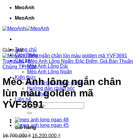
Bỏ
MeoAnh
qua
MeoAnh
nội
dung
Trang chủ
Giảm giá!
Giới Thiệu
Các bé
Trang chủ
/
Mèo Anh Lông Ngắn: Đặc Điểm, Giá Bán Thuần
Mèo Anh Lông Dài
Chủng TPHCM
Mèo Anh Lông Ngắn
Kiến thức
Mèo Anh lông ngắn chân
Kiến thức chung về giống
Hướng dẫn chăm sóc
lùn màu golden mã
Sức khỏe
Liên hệ
YVF3691
Tìm
kiếm:
0
Giỏ hàng
Giá
Giá
16.700.000
₫
16.200.000
₫