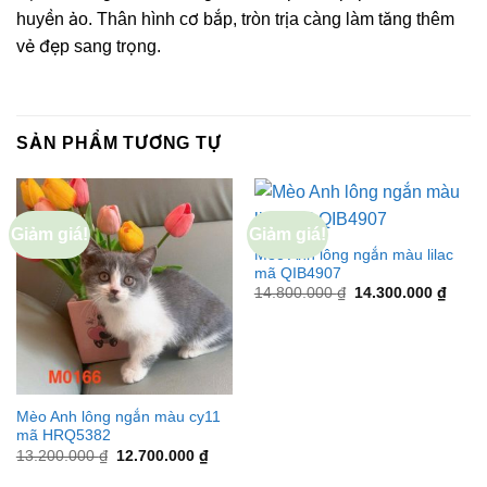
huyền ảo. Thân hình cơ bắp, tròn trịa càng làm tăng thêm
vẻ đẹp sang trọng.
SẢN PHẨM TƯƠNG TỰ
Giảm giá!
Giảm giá!
Mèo Anh lông ngắn màu lilac
mã QIB4907
Giá
Giá
14.800.000
₫
14.300.000
₫
gốc
hiện
là:
tại
14.800.000 ₫.
là:
14.30
Mèo Anh lông ngắn màu cy11
mã HRQ5382
Giá
Giá
13.200.000
₫
12.700.000
₫
gốc
hiện
là:
tại