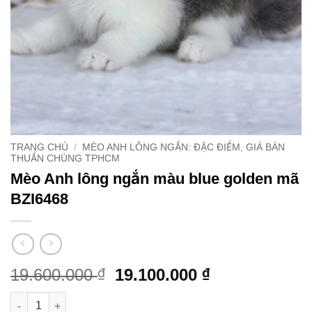
TRANG CHỦ
/
MÈO ANH LÔNG NGẮN: ĐẶC ĐIỂM, GIÁ BÁN
THUẦN CHỦNG TPHCM
Mèo Anh lông ngắn màu blue golden mã
BZI6468
Giá
Giá
19.600.000
19.100.000
₫
₫
gốc
hiện
Mèo Anh lông ngắn màu blue golden mã BZI6468 số lượng
là:
tại