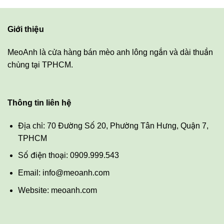
13.200.000 ₫.
là:
12.700.000 ₫.
Giới thiệu
MeoAnh là cửa hàng bán mèo anh lông ngắn và dài thuần
chủng tại TPHCM.
Thông tin liên hệ
Địa chỉ: 70 Đường Số 20, Phường Tân Hưng, Quận 7,
TPHCM
Số điện thoại: 0909.999.543
Email: info@meoanh.com
Website: meoanh.com