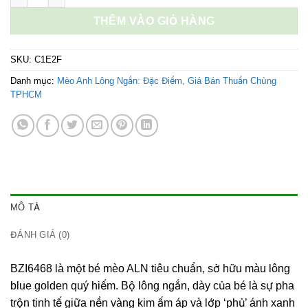
19.600.000 ₫.
là:
THÊM VÀO GIỎ HÀNG
19.100.000 ₫.
SKU:
C1E2F
Danh mục:
Mèo Anh Lông Ngắn: Đặc Điểm, Giá Bán Thuần Chủng
TPHCM
MÔ TẢ
ĐÁNH GIÁ (0)
BZI6468 là một bé mèo ALN tiêu chuẩn, sở hữu màu lông
blue golden quý hiếm. Bộ lông ngắn, dày của bé là sự pha
trộn tinh tế giữa nền vàng kim ấm áp và lớp ‘phủ’ ánh xanh