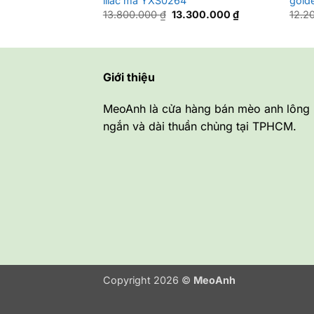
lilac mã YXS0264
gold
Giá
Giá
13.800.000
₫
13.300.000
₫
12.2
gốc
hiện
là:
tại
13.800.000 ₫.
là:
13.300.000 ₫.
Giới thiệu
MeoAnh là cửa hàng bán mèo anh lông
ngắn và dài thuần chủng tại TPHCM.
Copyright 2026 ©
MeoAnh