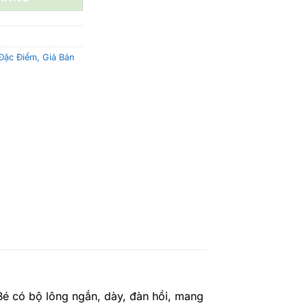
14.600.000 ₫.
ặc Điểm, Giá Bán
é có bộ lông ngắn, dày, đàn hồi, mang