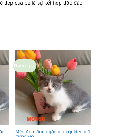
Vẻ đẹp của bé là sự kết hợp độc đáo
Giảm giá!
Giảm giá!
àu
Mèo Anh lông ngắn màu golden mã
Mèo Anh lông ngắ