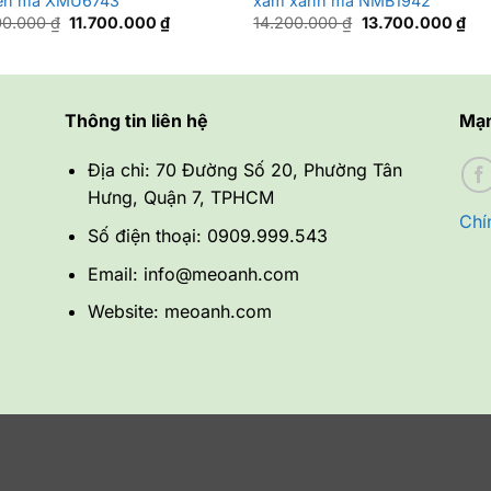
en mã XMU6743
xám xanh mã NMB1942
Giá
Giá
Giá
Giá
00.000
₫
11.700.000
₫
14.200.000
₫
13.700.000
₫
gốc
hiện
gốc
hiệ
là:
tại
là:
tại
12.200.000 ₫.
là:
14.200.000 ₫.
là:
11.700.000 ₫.
13.
Thông tin liên hệ
Mạn
Địa chỉ: 70 Đường Số 20, Phường Tân
Hưng, Quận 7, TPHCM
Chí
Số điện thoại: 0909.999.543
Email: info@meoanh.com
Website: meoanh.com