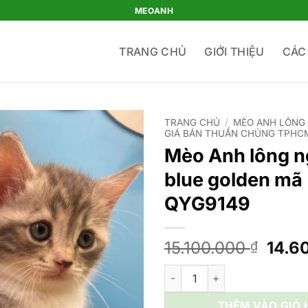
MEOANH
TRANG CHỦ
GIỚI THIỆU
CÁC
TRANG CHỦ
/
MÈO ANH LÔNG 
GIÁ BÁN THUẦN CHỦNG TPHC
Mèo Anh lông 
blue golden mã
QYG9149
Giá
15.100.000
14.6
₫
gốc
Mèo Anh lông ngắn màu blue 
là:
15.10
THÊM VÀO GIỎ