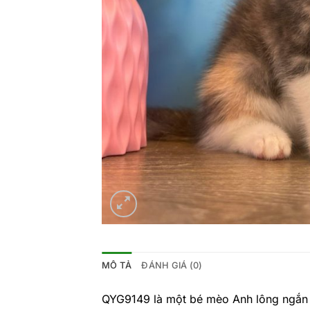
MÔ TẢ
ĐÁNH GIÁ (0)
QYG9149 là một bé mèo Anh lông ngắn (