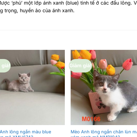
được ‘phủ’ một lớp ánh xanh (blue) tinh tế ở các đầu lông. 
g trọng, huyền ảo của ánh xanh.
 giá!
Giảm giá!
Anh lông ngắn màu blue
Mèo Anh lông ngắn chân lùn m