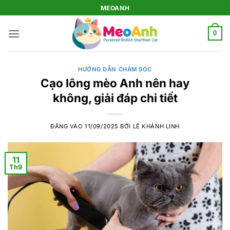
Bỏ
MEOANH
qua
nội
0
dung
HƯỚNG DẪN CHĂM SÓC
Cạo lông mèo Anh nên hay
không, giải đáp chi tiết
ĐĂNG VÀO
11/09/2025
BỞI
LÊ KHÁNH LINH
11
Th9