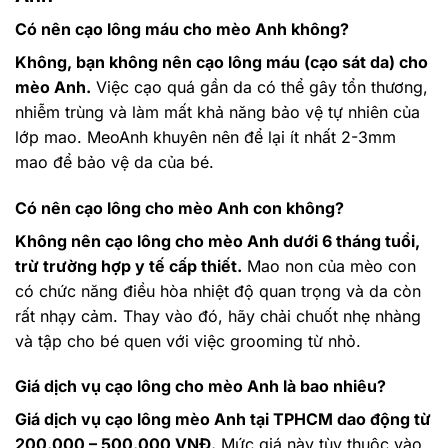
Có nên cạo lông máu cho mèo Anh không?
Không, bạn không nên cạo lông máu (cạo sát da) cho
mèo Anh.
Việc cạo quá gần da có thể gây tổn thương,
nhiễm trùng và làm mất khả năng bảo vệ tự nhiên của
lớp mao. MeoAnh khuyên nên để lại ít nhất 2-3mm
mao để bảo vệ da của bé.
Có nên cạo lông cho mèo Anh con không?
Không nên cạo lông cho mèo Anh dưới 6 tháng tuổi,
trừ trường hợp y tế cấp thiết.
Mao non của mèo con
có chức năng điều hòa nhiệt độ quan trọng và da còn
rất nhạy cảm. Thay vào đó, hãy chải chuốt nhẹ nhàng
và tập cho bé quen với việc grooming từ nhỏ.
Giá dịch vụ cạo lông cho mèo Anh là bao nhiêu?
Giá dịch vụ cạo lông mèo Anh tại TPHCM dao động từ
200.000 – 500.000 VNĐ.
Mức giá này tùy thuộc vào