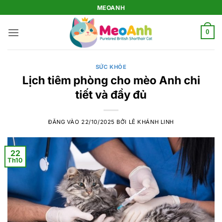
Bỏ
MEOANH
qua
nội
0
dung
SỨC KHỎE
Lịch tiêm phòng cho mèo Anh chi
tiết và đầy đủ
ĐĂNG VÀO
22/10/2025
BỞI
LÊ KHÁNH LINH
22
Th10