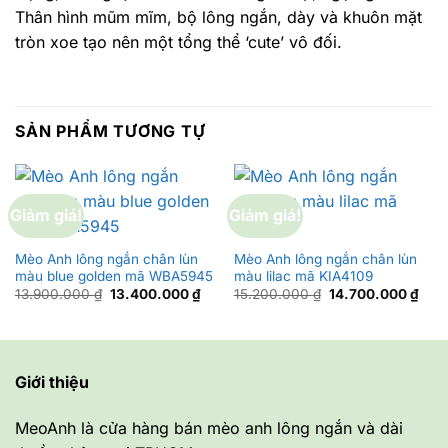
Thân hình mũm mĩm, bộ lông ngắn, dày và khuôn mặt
tròn xoe tạo nên một tổng thể ‘cute’ vô đối.
SẢN PHẨM TƯƠNG TỰ
Giảm giá!
Giảm giá!
Mèo Anh lông ngắn chân lùn
Mèo Anh lông ngắn chân lùn
màu blue golden mã WBA5945
màu lilac mã KIA4109
Giá
Giá
Giá
Giá
13.900.000
₫
13.400.000
₫
15.200.000
₫
14.700.000
₫
gốc
hiện
gốc
hiện
là:
tại
là:
tại
13.900.000 ₫.
là:
15.200.000 ₫.
là:
13.400.000 ₫.
14.7
Giới thiệu
MeoAnh là cửa hàng bán mèo anh lông ngắn và dài