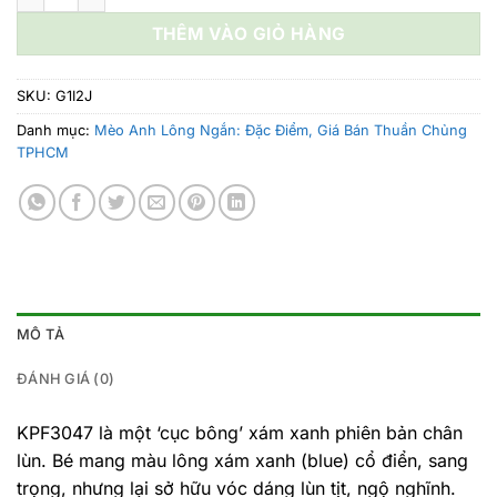
20.600.000 ₫.
là:
THÊM VÀO GIỎ HÀNG
20.100.00
SKU:
G1I2J
Danh mục:
Mèo Anh Lông Ngắn: Đặc Điểm, Giá Bán Thuần Chủng
TPHCM
MÔ TẢ
ĐÁNH GIÁ (0)
KPF3047 là một ‘cục bông’ xám xanh phiên bản chân
lùn. Bé mang màu lông xám xanh (blue) cổ điển, sang
trọng, nhưng lại sở hữu vóc dáng lùn tịt, ngộ nghĩnh.