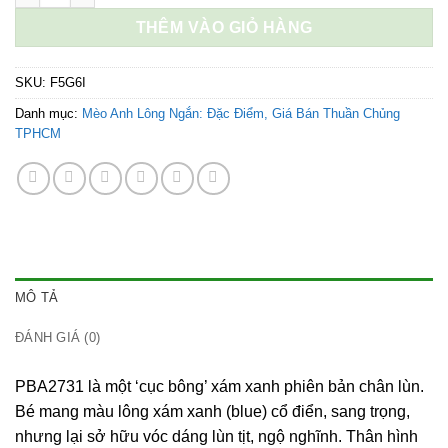
18.800.000 ₫.
là:
THÊM VÀO GIỎ HÀNG
18.300.000 ₫.
SKU:
F5G6I
Danh mục:
Mèo Anh Lông Ngắn: Đặc Điểm, Giá Bán Thuần Chủng
TPHCM
MÔ TẢ
ĐÁNH GIÁ (0)
PBA2731 là một ‘cục bông’ xám xanh phiên bản chân lùn.
Bé mang màu lông xám xanh (blue) cổ điển, sang trọng,
nhưng lại sở hữu vóc dáng lùn tịt, ngộ nghĩnh. Thân hình