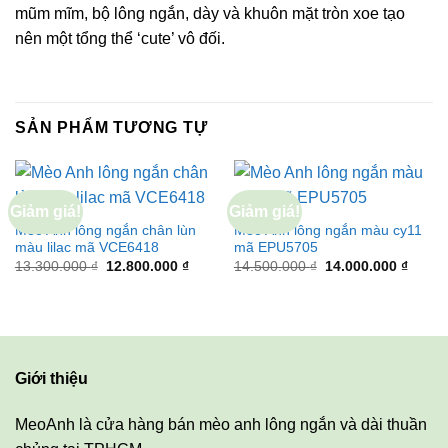
mũm mĩm, bộ lông ngắn, dày và khuôn mặt tròn xoe tạo
nên một tổng thể ‘cute’ vô đối.
SẢN PHẨM TƯƠNG TỰ
Giảm giá!
Giảm giá!
Mèo Anh lông ngắn chân lùn
Mèo Anh lông ngắn màu cy11
màu lilac mã VCE6418
mã EPU5705
Giá
Giá
Giá
Giá
13.300.000
₫
12.800.000
₫
14.500.000
₫
14.000.000
₫
gốc
hiện
gốc
hiện
là:
tại
là:
tại
13.300.000 ₫.
là:
14.500.000 ₫.
là:
12.800.000 ₫.
14.000
Giới thiệu
MeoAnh là cửa hàng bán mèo anh lông ngắn và dài thuần