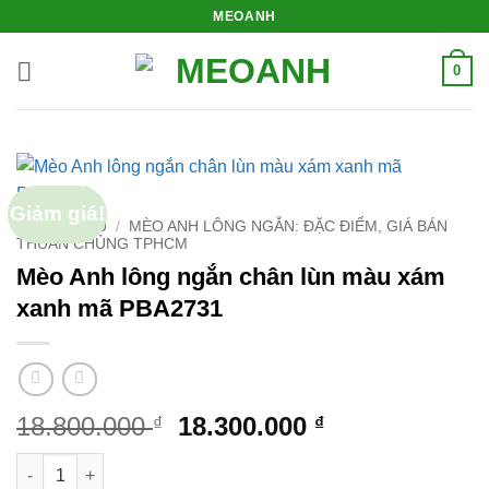
Bỏ
MEOANH
qua
nội
0
dung
Giảm giá!
TRANG CHỦ
/
MÈO ANH LÔNG NGẮN: ĐẶC ĐIỂM, GIÁ BÁN
THUẦN CHỦNG TPHCM
Mèo Anh lông ngắn chân lùn màu xám
xanh mã PBA2731
Giá
Giá
18.800.000
18.300.000
₫
₫
gốc
hiện
Mèo Anh lông ngắn chân lùn màu xám xanh mã PBA2731 số lư
là:
tại