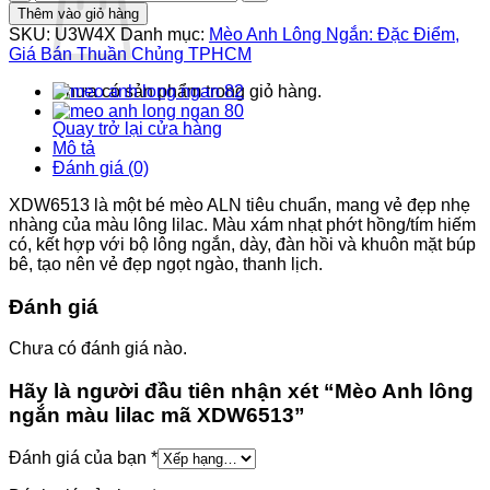
Anh
20.200.000 ₫.
là:
Thêm vào giỏ hàng
lông
19.700.000 ₫.
SKU:
U3W4X
Danh mục:
Mèo Anh Lông Ngắn: Đặc Điểm,
ngắn
Giá Bán Thuần Chủng TPHCM
màu
lilac
Chưa có sản phẩm trong giỏ hàng.
mã
XDW6513
Quay trở lại cửa hàng
số
Mô tả
lượng
Đánh giá (0)
XDW6513 là một bé mèo ALN tiêu chuẩn, mang vẻ đẹp nhẹ
nhàng của màu lông lilac. Màu xám nhạt phớt hồng/tím hiếm
có, kết hợp với bộ lông ngắn, dày, đàn hồi và khuôn mặt búp
bê, tạo nên vẻ đẹp ngọt ngào, thanh lịch.
Đánh giá
Chưa có đánh giá nào.
Hãy là người đầu tiên nhận xét “Mèo Anh lông
ngắn màu lilac mã XDW6513”
Đánh giá của bạn
*