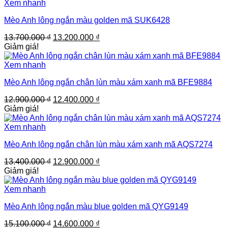
14.600.000 ₫.
là:
Xem nhanh
14.100.000 ₫.
Mèo Anh lông ngắn màu golden mã SUK6428
Giá
Giá
13.700.000
₫
13.200.000
₫
gốc
hiện
Giảm giá!
là:
tại
13.700.000 ₫.
là:
Xem nhanh
13.200.000 ₫.
Mèo Anh lông ngắn chân lùn màu xám xanh mã BFE9884
Giá
Giá
12.900.000
₫
12.400.000
₫
gốc
hiện
Giảm giá!
là:
tại
12.900.000 ₫.
là:
Xem nhanh
12.400.000 ₫.
Mèo Anh lông ngắn chân lùn màu xám xanh mã AQS7274
Giá
Giá
13.400.000
₫
12.900.000
₫
gốc
hiện
Giảm giá!
là:
tại
13.400.000 ₫.
là:
Xem nhanh
12.900.000 ₫.
Mèo Anh lông ngắn màu blue golden mã QYG9149
Giá
Giá
15.100.000
₫
14.600.000
₫