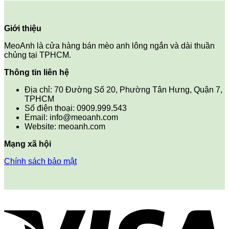
gốc
hiện
là:
tại
15.100.000 ₫.
là:
Giới thiệu
14.600.000 ₫.
MeoAnh là cửa hàng bán mèo anh lông ngắn và dài thuần
chủng tại TPHCM.
Thông tin liên hệ
Địa chỉ: 70 Đường Số 20, Phường Tân Hưng, Quận 7,
TPHCM
Số điện thoại: 0909.999.543
Email: info@meoanh.com
Website: meoanh.com
Mạng xã hội
Chính sách bảo mật
V