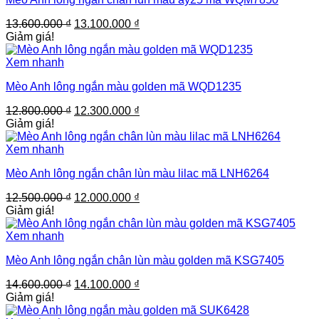
Giá
Giá
13.600.000
₫
13.100.000
₫
gốc
hiện
Giảm giá!
là:
tại
13.600.000 ₫.
là:
Xem nhanh
13.100.000 ₫.
Mèo Anh lông ngắn màu golden mã WQD1235
Giá
Giá
12.800.000
₫
12.300.000
₫
gốc
hiện
Giảm giá!
là:
tại
12.800.000 ₫.
là:
Xem nhanh
12.300.000 ₫.
Mèo Anh lông ngắn chân lùn màu lilac mã LNH6264
Giá
Giá
12.500.000
₫
12.000.000
₫
gốc
hiện
Giảm giá!
là:
tại
12.500.000 ₫.
là:
Xem nhanh
12.000.000 ₫.
Mèo Anh lông ngắn chân lùn màu golden mã KSG7405
Giá
Giá
14.600.000
₫
14.100.000
₫
gốc
hiện
Giảm giá!
là:
tại