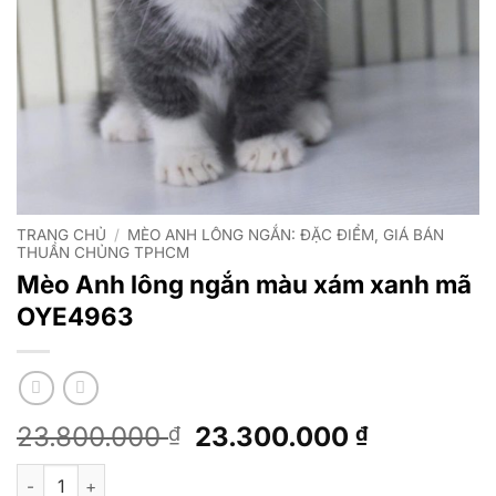
TRANG CHỦ
/
MÈO ANH LÔNG NGẮN: ĐẶC ĐIỂM, GIÁ BÁN
THUẦN CHỦNG TPHCM
Mèo Anh lông ngắn màu xám xanh mã
OYE4963
Giá
Giá
23.800.000
23.300.000
₫
₫
gốc
hiện
Mèo Anh lông ngắn màu xám xanh mã OYE4963 số lượng
là:
tại