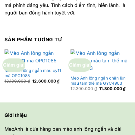
má phính đáng yêu. Tính cách điềm tĩnh, hiền lành, là
người bạn đồng hành tuyệt vời.
SẢN PHẨM TƯƠNG TỰ
Giảm giá!
Giảm giá!
Mèo Anh lông ngắn màu cy11
mã OPG1085
Mèo Anh lông ngắn chân lùn
Giá
Giá
13.100.000
₫
12.600.000
₫
màu tam thể mã GYC4903
gốc
hiện
Giá
Giá
là:
tại
12.300.000
₫
11.800.000
₫
gốc
hiện
13.100.000 ₫.
là:
là:
tại
12.600.000 ₫.
12.300.000 ₫.
là:
11.8
Giới thiệu
MeoAnh là cửa hàng bán mèo anh lông ngắn và dài