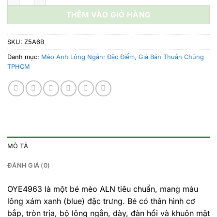
23.800.000 ₫.
là:
THÊM VÀO GIỎ HÀNG
23.300.00
SKU:
Z5A6B
Danh mục:
Mèo Anh Lông Ngắn: Đặc Điểm, Giá Bán Thuần Chủng
TPHCM
MÔ TẢ
ĐÁNH GIÁ (0)
OYE4963 là một bé mèo ALN tiêu chuẩn, mang màu
lông xám xanh (blue) đặc trưng. Bé có thân hình cơ
bắp, tròn trịa, bộ lông ngắn, dày, đàn hồi và khuôn mặt